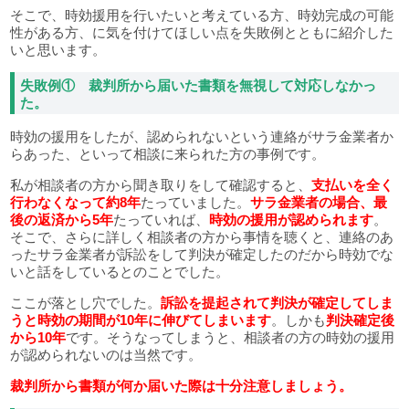
そこで、時効援用を行いたいと考えている方、時効完成の可能
性がある方、に気を付けてほしい点を失敗例とともに紹介した
いと思います。
失敗例① 裁判所から届いた書類を無視して対応しなかっ
た。
時効の援用をしたが、認められないという連絡がサラ金業者か
らあった、といって相談に来られた方の事例です。
私が相談者の方から聞き取りをして確認すると、
支払いを全く
行わなくなって約8年
たっていました。
サラ金業者の場合、最
後の返済から5年
たっていれば、
時効の援用が認められます
。
そこで、さらに詳しく相談者の方から事情を聴くと、連絡のあ
ったサラ金業者が訴訟をして判決が確定したのだから時効でな
いと話をしているとのことでした。
ここが落とし穴でした。
訴訟を提起されて判決が確定してしま
うと時効の期間が10年に伸びてしまいます
。しかも
判決確定後
から10年
です。そうなってしまうと、相談者の方の時効の援用
が認められないのは当然です。
裁判所から書類が何か届いた際は十分注意しましょう。