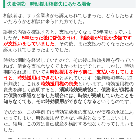
失敗例② 時効援用権喪失にあたる場合
相談者は、サラ金業者から訴えられてしまった、どうしたらよ
いだろうかと相談に来られた方でした。
訴状の内容を確認すると、支払わなくなって5年間たっていま
したが
、5年たった後に督促をうけ、相談者が何度か少額です
が支払いをしていました
。その後、また支払わなくなったため
訴えられてしまったようでした。
時効の期間を経過していたので、その後に時効援用を行ってい
れば、借金を支払わなくてよかったはずでした。しかし、時効
期間を経過していても
時効援用を行う前に、支払いをしてしま
うと、時効援用はできない
とされています（最判昭41年4月20
日判決）。これを
時効援用権の喪失
といいます。時効援用権の
喪失を詳しく説明すると、
消滅時効完成後に、債務者が債権者
に債務の承認などをした場合には、時効が完成していたことを
知らなくても、その時効援用ができなくなる
というものです。
そのため、この事例では時効完成後の支払いが債務の承認にあ
たってしまい、時効援用ができない事案となってしまいまし
た。結局、この方は自己破産を検討する他なくなってしまいま
した。