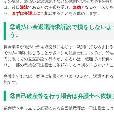
その場合、過払い金返還請求などの裁判で訴訟代理権を持た
は、後日
違法
であるとの主張を受け、
無効
となるケースがあ
も、
まずは弁護士に
ご相談することをお薦めします。
②過払い金返還請求訴訟で損をしないよ
う。
貸金業者が過払い金返還交渉に応じず、裁判に持ち込まれる
でのみ和解に応じることが多い）司法書士によっては、代理
円に限っての返還訴訟を行うか、あるいは、低額での和解を
り、一部の悪徳な司法書士に依頼をすると損をするというこ
弁護士であれば、案件に制限がありませんので、返還される
能です。
③自己破産等を行う場合は弁護士へ依頼
裁判所へ申し立てる必要のある自己破産等は、司法書士には