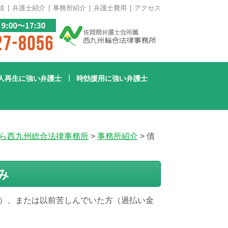
談
弁護士紹介
事務所紹介
弁護士費用
アクセス
人再生に強い弁護士
時効援用に強い弁護士
ら西九州総合法律事務所
>
事務所紹介
>
債
み
）、または以前苦しんでいた方（過払い金