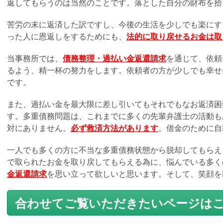
返してもらうのは当然のことです。落とした自分の財布を拾
苦労の末に返済した訳ですし、今後の生活を少しでも楽にす
った人に恩返しをするためにも、
法的に取り戻せるお金は取
当事務所では、
債務整理・過払い金返還請求
を通じて、依頼
るよう、精一杯の努力をします。依頼者の方が少しでも幸せ
です。
また、過払い金を最大限に差し引いてもそれでもなお返済困
す。多重債務問題は、これまでに多くの先輩弁護士の活動も
対にありません。
必ず救済方法があります
。借金のために自
一人でも多くの方に不当な多重債務状態から脱却してもらえ
で取られたお金を取り戻してもらえる為に、悩んでいる多く
金返還請求
を思い立って欲しいと思います。そして、笑顔を
合わせてご覧いただきたいページは