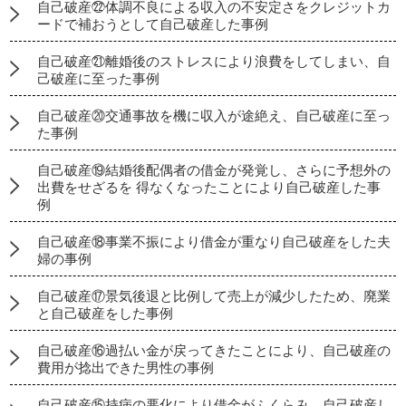
自己破産㉒体調不良による収入の不安定さをクレジットカ
ードで補おうとして自己破産した事例
自己破産㉑離婚後のストレスにより浪費をしてしまい、自
己破産に至った事例
自己破産⑳交通事故を機に収入が途絶え、自己破産に至っ
た事例
自己破産⑲結婚後配偶者の借金が発覚し、さらに予想外の
出費をせざるを 得なくなったことにより自己破産した事
例
自己破産⑱事業不振により借金が重なり自己破産をした夫
婦の事例
自己破産⑰景気後退と比例して売上が減少したため、廃業
と自己破産をした事例
自己破産⑯過払い金が戻ってきたことにより、自己破産の
費用が捻出できた男性の事例
自己破産⑮持病の悪化により借金がふくらみ、自己破産し