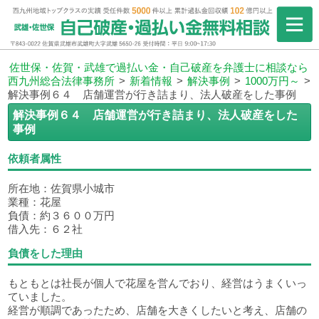
佐世保・佐賀・武雄で過払い金・自己破産を弁護士に相談なら
西九州総合法律事務所
>
新着情報
>
解決事例
>
1000万円～
>
解決事例６４ 店舗運営が行き詰まり、法人破産をした事例
解決事例６４ 店舗運営が行き詰まり、法人破産をした
事例
依頼者属性
所在地：佐賀県小城市
業種：花屋
負債：約３６００万円
借入先：６２社
負債をした理由
もともとは社長が個人で花屋を営んでおり、経営はうまくいっ
ていました。
経営が順調であったため、店舗を大きくしたいと考え、店舗の