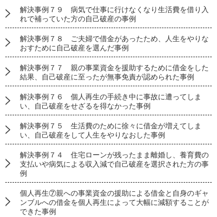
解決事例７９ 病気で仕事に行けなくなり生活費を借り入
れで補っていた方の自己破産の事例
解決事例７８ ご夫婦で借金があったため、人生をやりな
おすために自己破産を選んだ事例
解決事例７７ 親の事業資金を援助するために借金をした
結果、自己破産に至ったが無事免責が認められた事例
解決事例７６ 個人再生の手続き中に事故に遭ってしま
い、自己破産をせざるを得なかった事例
解決事例７５ 生活費のために徐々に借金が増えてしま
い、自己破産をして人生をやりなおした事例
解決事例７４ 住宅ローンが残ったまま離婚し、養育費の
支払いや病気による収入減で自己破産を選択された方の事
例
個人再生⑦親への事業資金の援助による借金と自身のギャ
ンブルへの借金を個人再生によって大幅に減額することが
できた事例