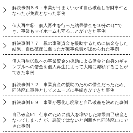
解決事例８６：事業がうまくいかず自己破産し管財事件と
なったが免責となった事例
個人再生⑧ 個人再生を行った結果借金を10分の1にで
き、事業もマイホームも守ることができた事例
解決事例７７ 親の事業資金を援助するために借金をした
結果、自己破産に至ったが無事免責が認められた事例
個人再生⑦親への事業資金の援助による借金と自身のギャ
ンブルへの借金を個人再生によって大幅に減額することが
できた事例
解決事例７２ 事業資金の援助のための借金だったため、
同時廃止事件としてスムーズに手続きができた事例
解決事例６９ 事業が悪化し廃業と自己破産を決めた事例
自己破産54 仕事のために借入を増やした結果自己破産と
なってしまったが、悪質ではないと判断され同時廃止にで
きた事例