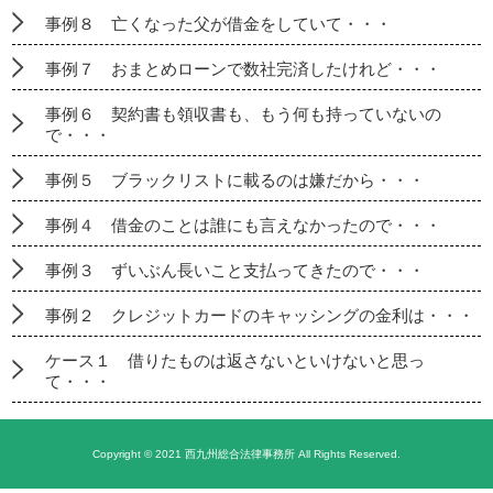
事例８ 亡くなった父が借金をしていて・・・
事例７ おまとめローンで数社完済したけれど・・・
事例６ 契約書も領収書も、もう何も持っていないの
で・・・
事例５ ブラックリストに載るのは嫌だから・・・
事例４ 借金のことは誰にも言えなかったので・・・
事例３ ずいぶん長いこと支払ってきたので・・・
事例２ クレジットカードのキャッシングの金利は・・・
ケース１ 借りたものは返さないといけないと思っ
て・・・
Copyright © 2021 西九州総合法律事務所 All Rights Reserved.