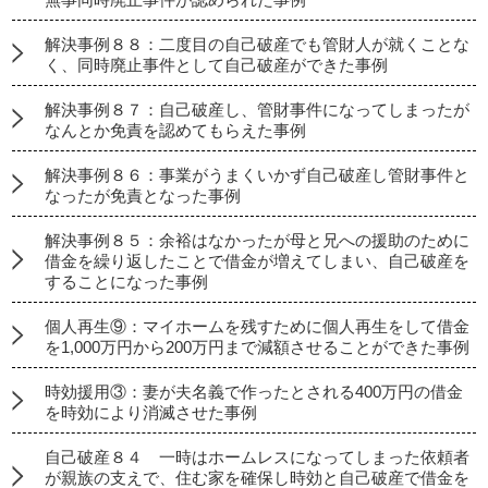
解決事例８８：二度目の自己破産でも管財人が就くことな
く、同時廃止事件として自己破産ができた事例
解決事例８７：自己破産し、管財事件になってしまったが
なんとか免責を認めてもらえた事例
解決事例８６：事業がうまくいかず自己破産し管財事件と
なったが免責となった事例
解決事例８５：余裕はなかったが母と兄への援助のために
借金を繰り返したことで借金が増えてしまい、自己破産を
することになった事例
個人再生⑨：マイホームを残すために個人再生をして借金
を1,000万円から200万円まで減額させることができた事例
時効援用③：妻が夫名義で作ったとされる400万円の借金
を時効により消滅させた事例
自己破産８４ 一時はホームレスになってしまった依頼者
が親族の支えで、住む家を確保し時効と自己破産で借金を