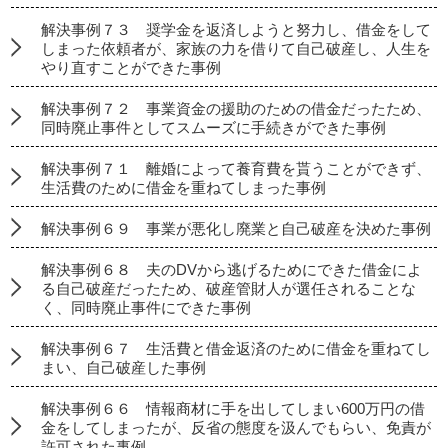
解決事例７３ 奨学金を返済しようと努力し、借金をして
しまった依頼者が、家族の力を借りて自己破産し、人生を
やり直すことができた事例
解決事例７２ 事業資金の援助のための借金だったため、
同時廃止事件としてスムーズに手続きができた事例
解決事例７１ 離婚によって養育費を貰うことができず、
生活費のために借金を重ねてしまった事例
解決事例６９ 事業が悪化し廃業と自己破産を決めた事例
解決事例６８ 夫のDVから逃げるためにできた借金によ
る自己破産だったため、破産管財人が選任されることな
く、同時廃止事件にできた事例
解決事例６７ 生活費と借金返済のために借金を重ねてし
まい、自己破産した事例
解決事例６６ 情報商材に手を出してしまい600万円の借
金をしてしまったが、反省の態度を汲んでもらい、免責が
許可された事例