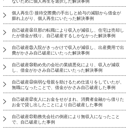
ないために個人再生を選択した解決事例
個人再生① 接待交際費の手出しと給与の減額から借金が
膨れ上がり、個人再生にいたった解決事例
自己破産㊱旦那の転職により収入が減収し、住宅は売却し
たが借金が残り、自己破産するしかなかった解決事例
自己破産㉟入院がきっかけで収入が減収し、出産費用で出
費がかさみ自己破産にいたった解決事例
自己破産㉞勤め先の会社の業績悪化により、収入が減収
し、借金がかさみ自己破産にいたった解決事例
自己破産㉝病弱な母親を助けるため仕送りをしていたが、
無職になったことで、借金がかさみ自己破産した事例
自己破産㉜友人にお金をせがまれ、消費者金融から借りた
お金で貸し出したことにより自己破産した事例
自己破産㉛勤務先会社の倒産により無収入になったこと
で、自己破産した事例