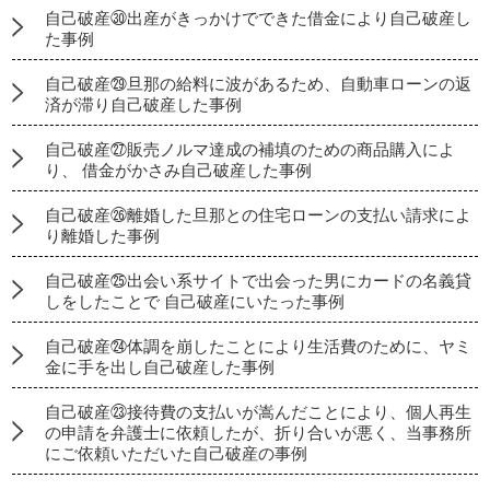
自己破産㉚出産がきっかけでできた借金により自己破産し
た事例
自己破産㉙旦那の給料に波があるため、自動車ローンの返
済が滞り自己破産した事例
自己破産㉗販売ノルマ達成の補填のための商品購入によ
り、 借金がかさみ自己破産した事例
自己破産㉖離婚した旦那との住宅ローンの支払い請求によ
り離婚した事例
自己破産㉕出会い系サイトで出会った男にカードの名義貸
しをしたことで 自己破産にいたった事例
自己破産㉔体調を崩したことにより生活費のために、ヤミ
金に手を出し自己破産した事例
自己破産㉓接待費の支払いが嵩んだことにより、個人再生
の申請を弁護士に依頼したが、折り合いが悪く、当事務所
にご依頼いただいた自己破産の事例