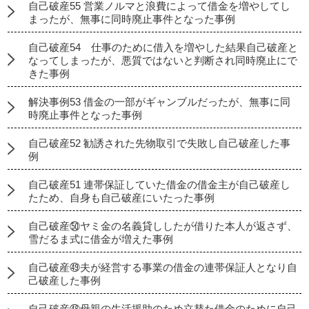
自己破産55 営業ノルマと浪費によって借金を増やしてし
まったが、無事に同時廃止事件となった事例
自己破産54 仕事のために借入を増やした結果自己破産と
なってしまったが、悪質ではないと判断され同時廃止にで
きた事例
解決事例53 借金の一部がギャンブルだったが、無事に同
時廃止事件となった事例
自己破産52 勧誘された先物取引で失敗し自己破産した事
例
自己破産51 連帯保証していた借金の借金主が自己破産し
たため、自身も自己破産にいたった事例
自己破産㊿ヤミ金の名義貸ししたが借りた本人が返さず、
雪だるま式に借金が増えた事例
自己破産㊾夫が経営する事業の借金の連帯保証人となり自
己破産した事例
自己破産㊽母親の生活援助のため立替た借金のために自己