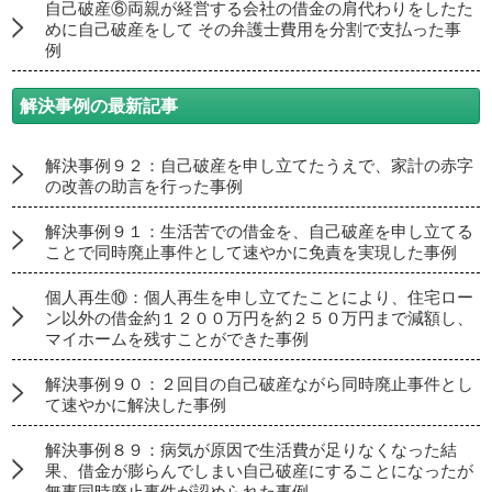
自己破産⑥両親が経営する会社の借金の肩代わりをしたた
めに自己破産をして その弁護士費用を分割で支払った事
例
解決事例の最新記事
解決事例９２：自己破産を申し立てたうえで、家計の赤字
の改善の助言を行った事例
解決事例９１：生活苦での借金を、自己破産を申し立てる
ことで同時廃止事件として速やかに免責を実現した事例
個人再生⑩：個人再生を申し立てたことにより、住宅ロー
ン以外の借金約１２００万円を約２５０万円まで減額し、
マイホームを残すことができた事例
解決事例９０：２回目の自己破産ながら同時廃止事件とし
て速やかに解決した事例
解決事例８９：病気が原因で生活費が足りなくなった結
果、借金が膨らんでしまい自己破産にすることになったが
無事同時廃止事件が認められた事例