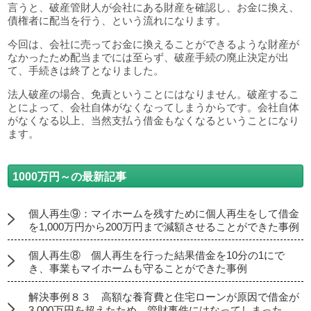
言うと、破産管財人が会社にある財産を確認し、お金に換え、
債権者に配当を行う、という流れになります。
今回は、会社に売ってお金に換えることができるような財産が
なかったため配当までには至らず、破産手続の廃止決定が出
て、手続きは終了となりました。
法人破産の場合、免責ということにはなりません。破産するこ
とによって、会社自体がなくなってしまうからです。会社自体
がなくなる以上、当然支払う借金もなくなるということになり
ます。
1000万円～の最新記事
個人再生⑨：マイホームを残すために個人再生をして借金
を1,000万円から200万円まで減額させることができた事例
個人再生⑧ 個人再生を行った結果借金を10分の1にで
き、事業もマイホームも守ることができた事例
解決事例８３ 高額な養育費と住宅ローンが原因で借金が
3,000万円を超えたため、管財事件にはなってしまった