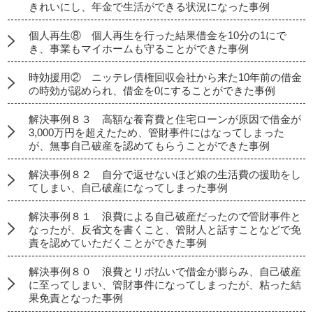
きれいにし、年金で生活ができる状況になった事例
個人再生⑧ 個人再生を行った結果借金を10分の1にで
き、事業もマイホームも守ることができた事例
時効援用② ニッテレ債権回収会社から来た10年前の借金
の時効が認められ、借金を0にすることができた事例
解決事例８３ 高額な養育費と住宅ローンが原因で借金が
3,000万円を超えたため、管財事件にはなってしまった
が、無事自己破産を認めてもらうことができた事例
解決事例８２ 自分で返せないほど娘の生活費の援助をし
てしまい、自己破産になってしまった事例
解決事例８１ 浪費による自己破産だったので管財事件と
なったが、反省文を書くこと、管財人と話すことなどで免
責を認めていただくことができた事例
解決事例８０ 浪費とリボ払いで借金が膨らみ、自己破産
に至ってしまい、管財事件になってしまったが、粘った結
果免責となった事例