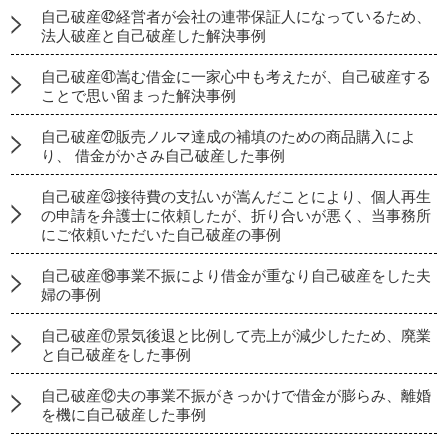
自己破産㊷経営者が会社の連帯保証人になっているため、
法人破産と自己破産した解決事例
自己破産㊶嵩む借金に一家心中も考えたが、自己破産する
ことで思い留まった解決事例
自己破産㉗販売ノルマ達成の補填のための商品購入によ
り、 借金がかさみ自己破産した事例
自己破産㉓接待費の支払いが嵩んだことにより、個人再生
の申請を弁護士に依頼したが、折り合いが悪く、当事務所
にご依頼いただいた自己破産の事例
自己破産⑱事業不振により借金が重なり自己破産をした夫
婦の事例
自己破産⑰景気後退と比例して売上が減少したため、廃業
と自己破産をした事例
自己破産⑫夫の事業不振がきっかけで借金が膨らみ、離婚
を機に自己破産した事例