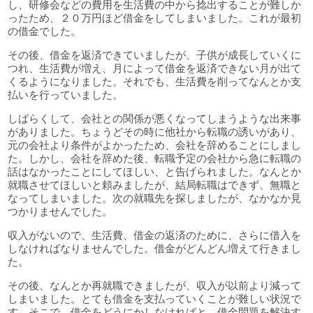
し、研修会などの費用を生活費の中から捻出することが難しか
ったため、２０万円ほど借金をしてしまいました。これが最初
の借金でした。
その後、借金を返済できていましたが、子供が成長していくに
つれ、生活費が増え、月によって借金を返済できない月が出て
くるようになりました。それでも、生活費を削ってなんとか支
払いを行っていました。
しばらくして、会社との関係が悪くなってしまうような出来事
がありました。ちょうどその時に他社から転職の誘いがあり、
元の会社より条件がよかったため、会社を辞めることにしまし
た。しかし、会社を辞めた後、転職予定の会社から急に転職の
話はなかったことにしてほしい、と告げられました。なんとか
就職させてほしいと頼みましたが、結局転職はできず、無職と
なってしまいました。次の就職先を探しましたが、なかなか見
つかりませんでした。
収入がないので、生活費、借金の返済のために、さらに借入を
しなければなりませんでした。借金がどんどん増えて行きまし
た。
その後、なんとか再就職できましたが、収入が以前より減って
しまいました。とても借金を支払っていくことが難しい状況で
す。そこで、借金をどうにかしなければと、借金問題を解決す