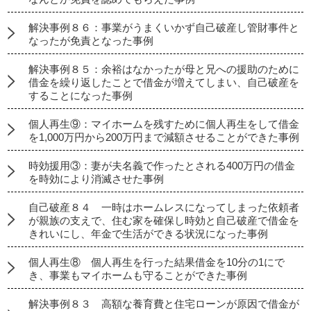
解決事例８６：事業がうまくいかず自己破産し管財事件と
なったが免責となった事例
解決事例８５：余裕はなかったが母と兄への援助のために
借金を繰り返したことで借金が増えてしまい、自己破産を
することになった事例
個人再生⑨：マイホームを残すために個人再生をして借金
を1,000万円から200万円まで減額させることができた事例
時効援用③：妻が夫名義で作ったとされる400万円の借金
を時効により消滅させた事例
自己破産８４ 一時はホームレスになってしまった依頼者
が親族の支えで、住む家を確保し時効と自己破産で借金を
きれいにし、年金で生活ができる状況になった事例
個人再生⑧ 個人再生を行った結果借金を10分の1にで
き、事業もマイホームも守ることができた事例
解決事例８３ 高額な養育費と住宅ローンが原因で借金が