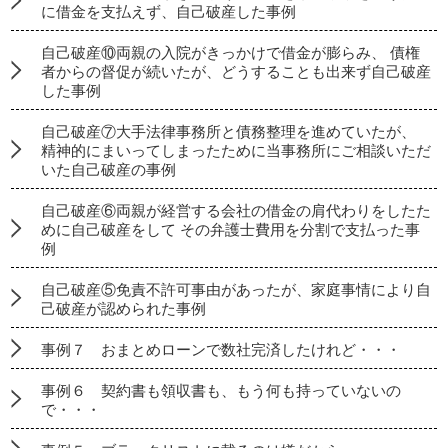
に借金を支払えず、自己破産した事例
自己破産⑩両親の入院がきっかけで借金が膨らみ、 債権
者からの督促が続いたが、どうすることも出来ず自己破産
した事例
自己破産⑦大手法律事務所と債務整理を進めていたが、
精神的にまいってしまったために当事務所にご相談いただ
いた自己破産の事例
自己破産⑥両親が経営する会社の借金の肩代わりをしたた
めに自己破産をして その弁護士費用を分割で支払った事
例
自己破産⑤免責不許可事由があったが、家庭事情により自
己破産が認められた事例
事例７ おまとめローンで数社完済したけれど・・・
事例６ 契約書も領収書も、もう何も持っていないの
で・・・