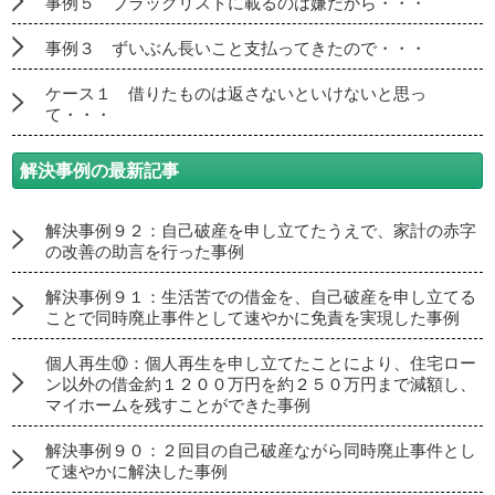
事例５ ブラックリストに載るのは嫌だから・・・
事例３ ずいぶん長いこと支払ってきたので・・・
ケース１ 借りたものは返さないといけないと思っ
て・・・
解決事例の最新記事
解決事例９２：自己破産を申し立てたうえで、家計の赤字
の改善の助言を行った事例
解決事例９１：生活苦での借金を、自己破産を申し立てる
ことで同時廃止事件として速やかに免責を実現した事例
個人再生⑩：個人再生を申し立てたことにより、住宅ロー
ン以外の借金約１２００万円を約２５０万円まで減額し、
マイホームを残すことができた事例
解決事例９０：２回目の自己破産ながら同時廃止事件とし
て速やかに解決した事例