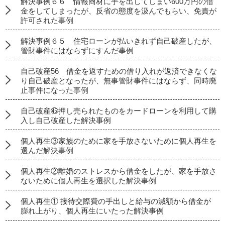
解決事例６６ 情報商材に手を出してしまい600万円の借
金をしてしまったが、反省の態度を汲んでもらい、免責が
許可された事例
解決事例６５ 住宅ローンが払いきれず自己破産したが、
管財事件にはならずにすんだ事例
自己破産56 借金を返すための借り入れが返済できなくな
り自己破産となったが、無事管財事件にはならず、同時廃
止事件になった事例
自己破産㊺押し売られたものをカードローンを利用して購
入し自己破産した解決事例
個人再生③家族のために家を手放さないために個人再生を
選んだ解決事例
個人再生②離婚のストレスから借金をしたが、家を手放さ
ないために個人再生を選択した解決事例
個人再生① 接待交際費の手出しと給与の減額から借金が
膨れ上がり、個人再生にいたった解決事例