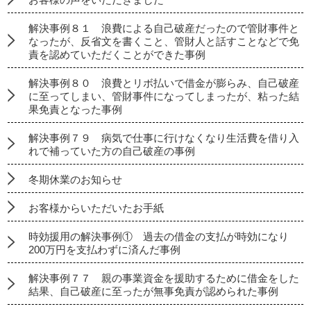
解決事例８１ 浪費による自己破産だったので管財事件と
なったが、反省文を書くこと、管財人と話すことなどで免
責を認めていただくことができた事例
解決事例８０ 浪費とリボ払いで借金が膨らみ、自己破産
に至ってしまい、管財事件になってしまったが、粘った結
果免責となった事例
解決事例７９ 病気で仕事に行けなくなり生活費を借り入
れで補っていた方の自己破産の事例
冬期休業のお知らせ
お客様からいただいたお手紙
時効援用の解決事例① 過去の借金の支払が時効になり
200万円を支払わずに済んだ事例
解決事例７７ 親の事業資金を援助するために借金をした
結果、自己破産に至ったが無事免責が認められた事例