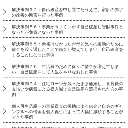
解決事例９２：自己破産を申し立てたうえで、家計の赤字
の改善の助言を行った事例
解決事例８６：事業がうまくいかず自己破産し管財事件と
なったが免責となった事例
解決事例８５：余裕はなかったが母と兄への援助のために
借金を繰り返したことで借金が増えてしまい、自己破産を
することになった事例
解決事例７５ 生活費のために徐々に借金が増えてしま
い、自己破産をして人生をやりなおした事例
解決事例７４ 住宅ローンが残ったまま離婚し、養育費の
支払いや病気による収入減で自己破産を選択された方の事
例
個人再生⑦親への事業資金の援助による借金と自身のギャ
ンブルへの借金を個人再生によって大幅に減額することが
できた事例