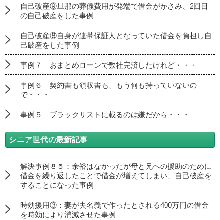
自己破産⑨旦那の葬儀費用が発端で借金がかさみ、2回目
の自己破産をした事例
自己破産⑧自身が連帯保証人となっていた借金を負担し自
己破産をした事例
事例７ おまとめローンで数社完済したけれど・・・
事例６ 契約書も領収書も、もう何も持っていないの
で・・・
事例５ ブラックリストに載るのは嫌だから・・・
シニア世代の最新記事
解決事例８５：余裕はなかったが母と兄への援助のために
借金を繰り返したことで借金が増えてしまい、自己破産を
することになった事例
時効援用③：妻が夫名義で作ったとされる400万円の借金
を時効により消滅させた事例