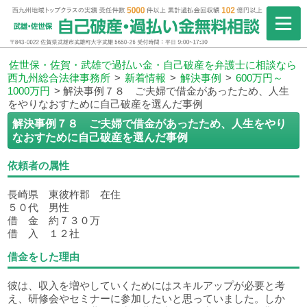
佐世保・佐賀・武雄で過払い金・自己破産を弁護士に相談なら
西九州総合法律事務所
>
新着情報
>
解決事例
>
600万円～
1000万円
>
解決事例７８ ご夫婦で借金があったため、人生
をやりなおすために自己破産を選んだ事例
解決事例７８ ご夫婦で借金があったため、人生をやり
なおすために自己破産を選んだ事例
依頼者の属性
長崎県 東彼杵郡 在住
５０代 男性
借 金 約７３０万
借 入 １２社
借金をした理由
彼は、収入を増やしていくためにはスキルアップが必要と考
え、研修会やセミナーに参加したいと思っていました。しか