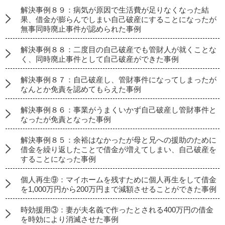
解決事例８９：病気が原因で生活費が足りなくなった結
果、借金が膨らんでしまい自己破産にすることになったが
無事同時廃止事件が認められた事例
解決事例８８：二度目の自己破産でも管財人が就くことな
く、同時廃止事件として自己破産ができた事例
解決事例８７：自己破産し、管財事件になってしまったが
なんとか免責を認めてもらえた事例
解決事例８６：事業がうまくいかず自己破産し管財事件と
なったが免責となった事例
解決事例８５：余裕はなかったが母と兄への援助のために
借金を繰り返したことで借金が増えてしまい、自己破産を
することになった事例
個人再生⑨：マイホームを残すために個人再生をして借金
を1,000万円から200万円まで減額させることができた事例
時効援用③：妻が夫名義で作ったとされる400万円の借金
を時効により消滅させた事例