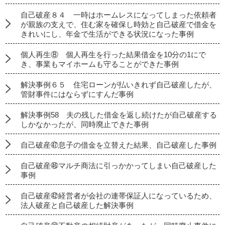
自己破産８４ 一時はホームレスになってしまった依頼者
が親族の支えで、住む家を確保し時効と自己破産で借金を
きれいにし、年金で生活ができる状況になった事例
個人再生⑧ 個人再生を行った結果借金を10分の1にで
き、事業もマイホームも守ることができた事例
解決事例６５ 住宅ローンが払いきれず自己破産したが、
管財事件にはならずにすんだ事例
解決事例58 夫の残した借金を返し続けたが自己破産する
しかなかったが、同時廃止できた事例
自己破産㊼息子の借金を立替えた結果、自己破産した事例
自己破産㊻マルチ商法に引っかかってしまい自己破産した
事例
自己破産㊷経営者が会社の連帯保証人になっているため、
法人破産と自己破産した解決事例