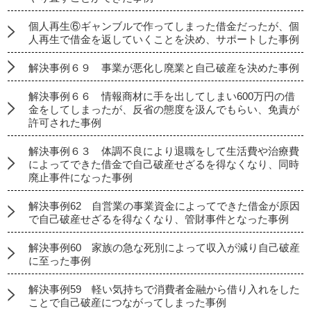
個人再生⑥ギャンブルで作ってしまった借金だったが、個
人再生で借金を返していくことを決め、サポートした事例
解決事例６９ 事業が悪化し廃業と自己破産を決めた事例
解決事例６６ 情報商材に手を出してしまい600万円の借
金をしてしまったが、反省の態度を汲んでもらい、免責が
許可された事例
解決事例６３ 体調不良により退職をして生活費や治療費
によってできた借金で自己破産せざるを得なくなり、同時
廃止事件になった事例
解決事例62 自営業の事業資金によってできた借金が原因
で自己破産せざるを得なくなり、管財事件となった事例
解決事例60 家族の急な死別によって収入が減り自己破産
に至った事例
解決事例59 軽い気持ちで消費者金融から借り入れをした
ことで自己破産につながってしまった事例