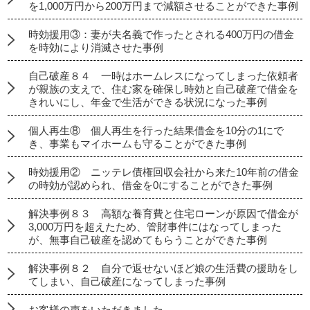
を1,000万円から200万円まで減額させることができた事例
時効援用③：妻が夫名義で作ったとされる400万円の借金
を時効により消滅させた事例
自己破産８４ 一時はホームレスになってしまった依頼者
が親族の支えで、住む家を確保し時効と自己破産で借金を
きれいにし、年金で生活ができる状況になった事例
個人再生⑧ 個人再生を行った結果借金を10分の1にで
き、事業もマイホームも守ることができた事例
時効援用② ニッテレ債権回収会社から来た10年前の借金
の時効が認められ、借金を0にすることができた事例
解決事例８３ 高額な養育費と住宅ローンが原因で借金が
3,000万円を超えたため、管財事件にはなってしまった
が、無事自己破産を認めてもらうことができた事例
解決事例８２ 自分で返せないほど娘の生活費の援助をし
てしまい、自己破産になってしまった事例
お客様の声をいただきました