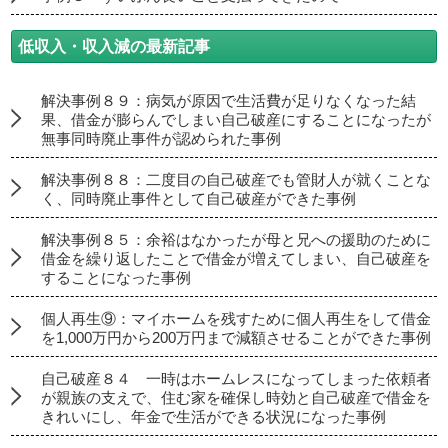
低収入・収入減の最新記事
解決事例８９：病気が原因で生活費が足りなくなった結
果、借金が膨らんでしまい自己破産にすることになったが
無事同時廃止事件が認められた事例
解決事例８８：二度目の自己破産でも管財人が就くことな
く、同時廃止事件として自己破産ができた事例
解決事例８５：余裕はなかったが母と兄への援助のために
借金を繰り返したことで借金が増えてしまい、自己破産を
することになった事例
個人再生⑨：マイホームを残すために個人再生をして借金
を1,000万円から200万円まで減額させることができた事例
自己破産８４ 一時はホームレスになってしまった依頼者
が親族の支えで、住む家を確保し時効と自己破産で借金を
きれいにし、年金で生活ができる状況になった事例