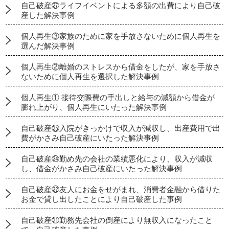
自己破産㊲ライフイベントによる多額の出費により自己破
産した解決事例
個人再生③家族のために家を手放さないために個人再生を
選んだ解決事例
個人再生②離婚のストレスから借金をしたが、家を手放さ
ないために個人再生を選択した解決事例
個人再生① 接待交際費の手出しと給与の減額から借金が
膨れ上がり、個人再生にいたった解決事例
自己破産㉟入院がきっかけで収入が減収し、出産費用で出
費がかさみ自己破産にいたった解決事例
自己破産㉞勤め先の会社の業績悪化により、収入が減収
し、借金がかさみ自己破産にいたった解決事例
自己破産㉜友人にお金をせがまれ、消費者金融から借りた
お金で貸し出したことにより自己破産した事例
自己破産㉛勤務先会社の倒産により無収入になったこと