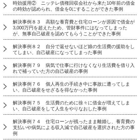
時効援用② ニッテレ債権回収会社から来た10年前の借金
の時効が認められ、借金を0にすることができた事例
解決事例８３ 高額な養育費と住宅ローンが原因で借金が
3,000万円を超えたため、管財事件にはなってしまった
が、無事自己破産を認めてもらうことができた事例
解決事例８２ 自分で返せないほど娘の生活費の援助をし
てしまい、自己破産になってしまった事例
解決事例７９ 病気で仕事に行けなくなり生活費を借り入
れで補っていた方の自己破産の事例
解決事例７６ 個人再生の手続き中に事故に遭ってしま
い、自己破産をせざるを得なかった事例
解決事例７５ 生活費のために徐々に借金が増えてしま
い、自己破産をして人生をやりなおした事例
解決事例７４ 住宅ローンが残ったまま離婚し、養育費の
支払いや病気による収入減で自己破産を選択された方の事
例