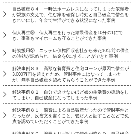
自己破産８４ 一時はホームレスになってしまった依頼者
が親族の支えで、住む家を確保し時効と自己破産で借金を
きれいにし、年金で生活ができる状況になった事例
個人再生⑧ 個人再生を行った結果借金を10分の1にで
き、事業もマイホームも守ることができた事例
時効援用② ニッテレ債権回収会社から来た10年前の借金
の時効が認められ、借金を0にすることができた事例
解決事例８３ 高額な養育費と住宅ローンが原因で借金が
3,000万円を超えたため、管財事件にはなってしまった
が、無事自己破産を認めてもらうことができた事例
解決事例８２ 自分で返せないほど娘の生活費の援助をし
てしまい、自己破産になってしまった事例
解決事例８１ 浪費による自己破産だったので管財事件と
なったが、反省文を書くこと、管財人と話すことなどで免
責を認めていただくことができた事例
解決事例８０ 浪費とリボ払いで借金が膨らみ、自己破産