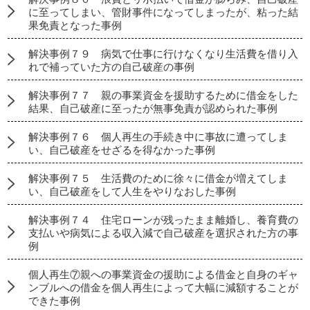
に至ってしまい、管財事件になってしまったが、粘った結
果免責となった事例
解決事例７９ 病気で仕事に行けなくなり生活費を借り入
れで補っていた方の自己破産の事例
解決事例７７ 親の事業資金を援助するために借金をした
結果、自己破産に至ったが無事免責が認められた事例
解決事例７６ 個人再生の手続き中に事故に遭ってしま
い、自己破産をせざるを得なかった事例
解決事例７５ 生活費のために徐々に借金が増えてしま
い、自己破産をして人生をやりなおした事例
解決事例７４ 住宅ローンが残ったまま離婚し、養育費の
支払いや病気による収入減で自己破産を選択された方の事
例
個人再生⑦親への事業資金の援助による借金と自身のギャ
ンブルへの借金を個人再生によって大幅に減額することが
できた事例