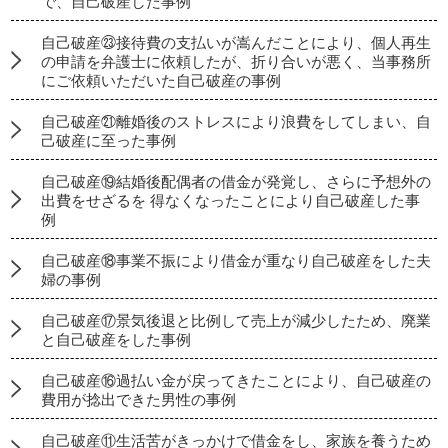
で、自己破産した事例
自己破産㉓接待費の支払いが嵩んだことにより、個人再生
の申請を弁護士に依頼したが、折り合いが悪く、当事務所
にご依頼いただいた自己破産の事例
自己破産㉑離婚後のストレスにより浪費をしてしまい、自
己破産に至った事例
自己破産⑲結婚後配偶者の借金が発覚し、さらに予想外の
出費をせざるを 得なくなったことにより自己破産した事
例
自己破産⑱事業不振により借金が重なり自己破産をした夫
婦の事例
自己破産⑰景気後退と比例して売上が減少したため、廃業
と自己破産をした事例
自己破産⑯過払い金が戻ってきたことにより、自己破産の
費用が捻出できた男性の事例
自己破産⑪生活苦がきっかけで借金をし、家族を養うため