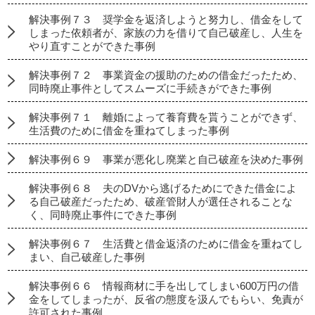
解決事例７３ 奨学金を返済しようと努力し、借金をして
しまった依頼者が、家族の力を借りて自己破産し、人生を
やり直すことができた事例
解決事例７２ 事業資金の援助のための借金だったため、
同時廃止事件としてスムーズに手続きができた事例
解決事例７１ 離婚によって養育費を貰うことができず、
生活費のために借金を重ねてしまった事例
解決事例６９ 事業が悪化し廃業と自己破産を決めた事例
解決事例６８ 夫のDVから逃げるためにできた借金によ
る自己破産だったため、破産管財人が選任されることな
く、同時廃止事件にできた事例
解決事例６７ 生活費と借金返済のために借金を重ねてし
まい、自己破産した事例
解決事例６６ 情報商材に手を出してしまい600万円の借
金をしてしまったが、反省の態度を汲んでもらい、免責が
許可された事例