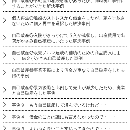
自己破産㊴不動産の相続財産があったが、同時廃止事件に
することができた解決事例
個人再生②離婚のストレスから借金をしたが、家を手放さ
ないために個人再生を選択した解決事例
自己破産㉟入院がきっかけで収入が減収し、出産費用で出
費がかさみ自己破産にいたった解決事例
自己破産㉗販売ノルマ達成の補填のための商品購入によ
り、 借金がかさみ自己破産した事例
自己破産⑱事業不振により借金が重なり自己破産をした夫
婦の事例
自己破産⑰景気後退と比例して売上が減少したため、廃業
と自己破産をした事例
事例９ もう自己破産して済んでいるけれど・・・
事例４ 借金のことは誰にも言えなかったので・・・
事例３ ずいぶん長いこと支払ってきたので・・・