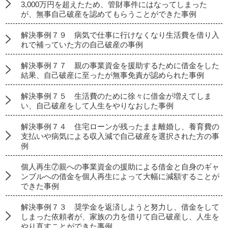
3,000万円を超えたため、管財事件にはなってしまった
が、無事自己破産を認めてもらうことができた事例
解決事例７９ 病気で仕事に行けなくなり生活費を借り入
れで補っていた方の自己破産の事例
解決事例７７ 親の事業資金を援助するために借金をした
結果、自己破産に至ったが無事免責が認められた事例
解決事例７５ 生活費のために徐々に借金が増えてしま
い、自己破産をして人生をやりなおした事例
解決事例７４ 住宅ローンが残ったまま離婚し、養育費の
支払いや病気による収入減で自己破産を選択された方の事
例
個人再生⑦親への事業資金の援助による借金と自身のギャ
ンブルへの借金を個人再生によって大幅に減額することが
できた事例
解決事例７３ 奨学金を返済しようと努力し、借金をして
しまった依頼者が、家族の力を借りて自己破産し、人生を
やり直すことができた事例