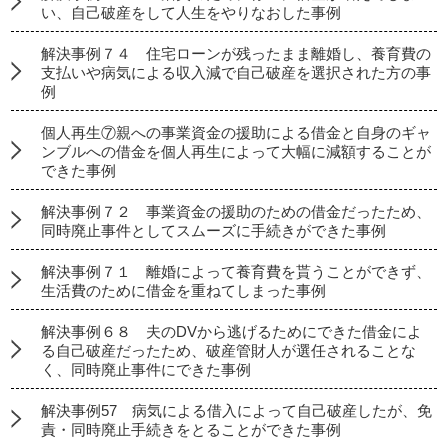
い、自己破産をして人生をやりなおした事例
解決事例７４ 住宅ローンが残ったまま離婚し、養育費の
支払いや病気による収入減で自己破産を選択された方の事
例
個人再生⑦親への事業資金の援助による借金と自身のギャ
ンブルへの借金を個人再生によって大幅に減額することが
できた事例
解決事例７２ 事業資金の援助のための借金だったため、
同時廃止事件としてスムーズに手続きができた事例
解決事例７１ 離婚によって養育費を貰うことができず、
生活費のために借金を重ねてしまった事例
解決事例６８ 夫のDVから逃げるためにできた借金によ
る自己破産だったため、破産管財人が選任されることな
く、同時廃止事件にできた事例
解決事例57 病気による借入によって自己破産したが、免
責・同時廃止手続きをとることができた事例