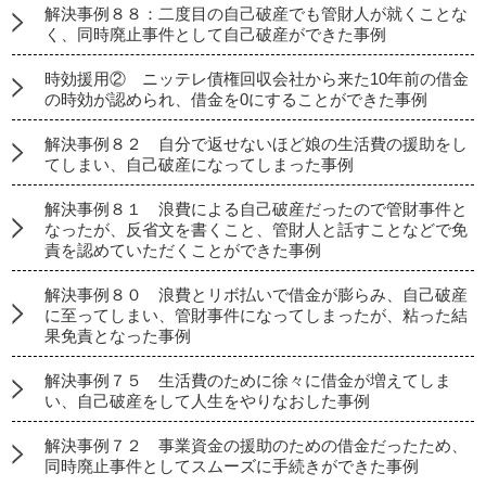
解決事例８８：二度目の自己破産でも管財人が就くことな
く、同時廃止事件として自己破産ができた事例
時効援用② ニッテレ債権回収会社から来た10年前の借金
の時効が認められ、借金を0にすることができた事例
解決事例８２ 自分で返せないほど娘の生活費の援助をし
てしまい、自己破産になってしまった事例
解決事例８１ 浪費による自己破産だったので管財事件と
なったが、反省文を書くこと、管財人と話すことなどで免
責を認めていただくことができた事例
解決事例８０ 浪費とリボ払いで借金が膨らみ、自己破産
に至ってしまい、管財事件になってしまったが、粘った結
果免責となった事例
解決事例７５ 生活費のために徐々に借金が増えてしま
い、自己破産をして人生をやりなおした事例
解決事例７２ 事業資金の援助のための借金だったため、
同時廃止事件としてスムーズに手続きができた事例