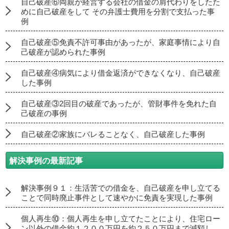
自己破産⑥両親が経営する会社の借金の肩代わりをしたた
めに自己破産をして その弁護士費用を分割で支払った事
例
自己破産⑤免責不許可事由があったが、家庭事情により自
己破産が認められた事例
自己破産④病気により借金返済ができなくなり、自己破産
した事例
自己破産③2回目の破産であったが、管財事件を免れた自
己破産の事例
自己破産②家族にバレることなく、自己破産した事例
解決事例の最新記事
解決事例９１：生活苦での借金を、自己破産を申し立てる
ことで同時廃止事件として速やかに免責を実現した事例
個人再生⑩：個人再生を申し立てたことにより、住宅ロー
ン以外の借金約１２００万円を約２５０万円まで減額し、