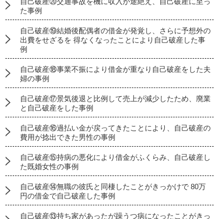
自己破産⑳交通事故を機に収入が途絶え、自己破産に至っ
た事例
自己破産⑲結婚後配偶者の借金が発覚し、さらに予想外の
出費をせざるを 得なくなったことにより自己破産した事
例
自己破産⑱事業不振により借金が重なり自己破産をした夫
婦の事例
自己破産⑰景気後退と比例して売上が減少したため、廃業
と自己破産をした事例
自己破産⑯過払い金が戻ってきたことにより、自己破産の
費用が捻出できた男性の事例
自己破産⑮持病の悪化により借金がふくらみ、自己破産し
た既婚女性の事例
自己破産⑭無職の彼氏と同棲したことがきっかけで 80万
円の借金で自己破産した事例
自己破産⑬持ち家があったが躁うつ病になったことがきっ