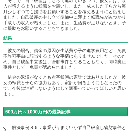
そこで、自己破産はこちらで進めていきつつ、彼女には、収
入が増えるように転職をお願いし、また、成人した子らから毎
月少しずつでも援助をお願いすることを考えるようにと話をし
ました。自己破産の申し立て準備中に運よく転職先がみつかり
手取りの収入が増えました。また、生活費が足りないとき、子
に援助をお願いすることもできました。
結果
彼女の場合、借金の原因が生活費や子の進学費用など、免責
不許可事由に該当するような事情はありませんでした。そのた
め、自己破産申立後は、管財事件となることもなく、同時廃止
事件として、免責が認められました。
借金の返済がなくとも赤字状態の家計ではありましたが、彼
女の転職と子らの協力もあり、家計が回るようにもなったの
で、今後は油断しないようにして頑張っていってほしいと思い
ます。
600万円～1000万円の最新記事
解決事例８６：事業がうまくいかず自己破産し管財事件と