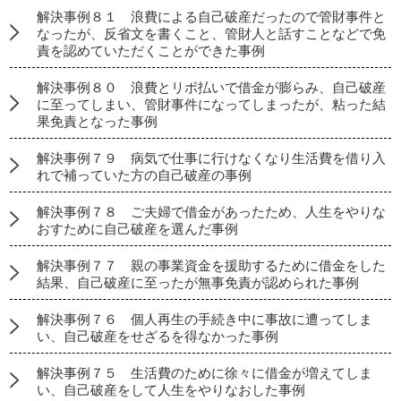
解決事例８１ 浪費による自己破産だったので管財事件と
なったが、反省文を書くこと、管財人と話すことなどで免
責を認めていただくことができた事例
解決事例８０ 浪費とリボ払いで借金が膨らみ、自己破産
に至ってしまい、管財事件になってしまったが、粘った結
果免責となった事例
解決事例７９ 病気で仕事に行けなくなり生活費を借り入
れで補っていた方の自己破産の事例
解決事例７８ ご夫婦で借金があったため、人生をやりな
おすために自己破産を選んだ事例
解決事例７７ 親の事業資金を援助するために借金をした
結果、自己破産に至ったが無事免責が認められた事例
解決事例７６ 個人再生の手続き中に事故に遭ってしま
い、自己破産をせざるを得なかった事例
解決事例７５ 生活費のために徐々に借金が増えてしま
い、自己破産をして人生をやりなおした事例