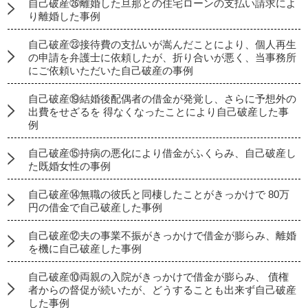
自己破産㉖離婚した旦那との住宅ローンの支払い請求によ
り離婚した事例
自己破産㉓接待費の支払いが嵩んだことにより、個人再生
の申請を弁護士に依頼したが、折り合いが悪く、当事務所
にご依頼いただいた自己破産の事例
自己破産⑲結婚後配偶者の借金が発覚し、さらに予想外の
出費をせざるを 得なくなったことにより自己破産した事
例
自己破産⑮持病の悪化により借金がふくらみ、自己破産し
た既婚女性の事例
自己破産⑭無職の彼氏と同棲したことがきっかけで 80万
円の借金で自己破産した事例
自己破産⑫夫の事業不振がきっかけで借金が膨らみ、離婚
を機に自己破産した事例
自己破産⑩両親の入院がきっかけで借金が膨らみ、 債権
者からの督促が続いたが、どうすることも出来ず自己破産
した事例