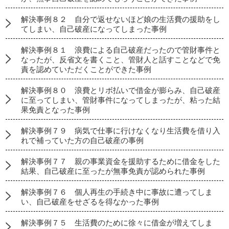
解決事例８２ 自分で返せないほど娘の生活費の援助をし
てしまい、自己破産になってしまった事例
解決事例８１ 浪費による自己破産だったので管財事件と
なったが、反省文を書くこと、管財人と話すことなどで免
責を認めていただくことができた事例
解決事例８０ 浪費とリボ払いで借金が膨らみ、自己破産
に至ってしまい、管財事件になってしまったが、粘った結
果免責となった事例
解決事例７９ 病気で仕事に行けなくなり生活費を借り入
れで補っていた方の自己破産の事例
解決事例７７ 親の事業資金を援助するために借金をした
結果、自己破産に至ったが無事免責が認められた事例
解決事例７６ 個人再生の手続き中に事故に遭ってしま
い、自己破産をせざるを得なかった事例
解決事例７５ 生活費のために徐々に借金が増えてしま