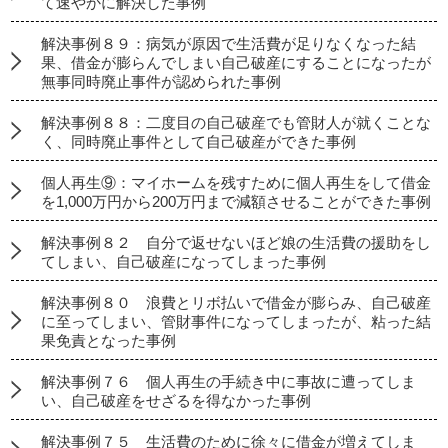
て速やかに解決した事例
解決事例８９：病気が原因で生活費が足りなくなった結
果、借金が膨らんでしまい自己破産にすることになったが
無事同時廃止事件が認められた事例
解決事例８８：二度目の自己破産でも管財人が就くことな
く、同時廃止事件として自己破産ができた事例
個人再生⑨：マイホームを残すために個人再生をして借金
を1,000万円から200万円まで減額させることができた事例
解決事例８２ 自分で返せないほど娘の生活費の援助をし
てしまい、自己破産になってしまった事例
解決事例８０ 浪費とリボ払いで借金が膨らみ、自己破産
に至ってしまい、管財事件になってしまったが、粘った結
果免責となった事例
解決事例７６ 個人再生の手続き中に事故に遭ってしま
い、自己破産をせざるを得なかった事例
解決事例７５ 生活費のために徐々に借金が増えてしま