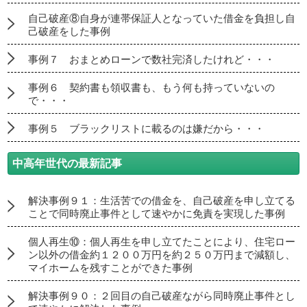
自己破産⑧自身が連帯保証人となっていた借金を負担し自
己破産をした事例
事例７ おまとめローンで数社完済したけれど・・・
事例６ 契約書も領収書も、もう何も持っていないの
で・・・
事例５ ブラックリストに載るのは嫌だから・・・
中高年世代の最新記事
解決事例９１：生活苦での借金を、自己破産を申し立てる
ことで同時廃止事件として速やかに免責を実現した事例
個人再生⑩：個人再生を申し立てたことにより、住宅ロー
ン以外の借金約１２００万円を約２５０万円まで減額し、
マイホームを残すことができた事例
解決事例９０：２回目の自己破産ながら同時廃止事件とし