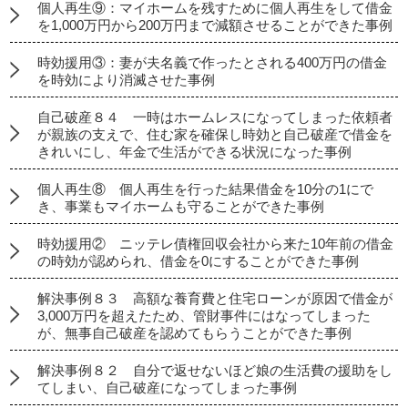
個人再生⑨：マイホームを残すために個人再生をして借金
を1,000万円から200万円まで減額させることができた事例
時効援用③：妻が夫名義で作ったとされる400万円の借金
を時効により消滅させた事例
自己破産８４ 一時はホームレスになってしまった依頼者
が親族の支えで、住む家を確保し時効と自己破産で借金を
きれいにし、年金で生活ができる状況になった事例
個人再生⑧ 個人再生を行った結果借金を10分の1にで
き、事業もマイホームも守ることができた事例
時効援用② ニッテレ債権回収会社から来た10年前の借金
の時効が認められ、借金を0にすることができた事例
解決事例８３ 高額な養育費と住宅ローンが原因で借金が
3,000万円を超えたため、管財事件にはなってしまった
が、無事自己破産を認めてもらうことができた事例
解決事例８２ 自分で返せないほど娘の生活費の援助をし
てしまい、自己破産になってしまった事例