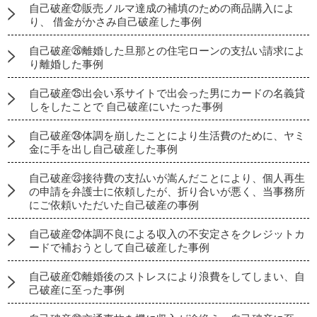
自己破産㉗販売ノルマ達成の補填のための商品購入によ
り、 借金がかさみ自己破産した事例
自己破産㉖離婚した旦那との住宅ローンの支払い請求によ
り離婚した事例
自己破産㉕出会い系サイトで出会った男にカードの名義貸
しをしたことで 自己破産にいたった事例
自己破産㉔体調を崩したことにより生活費のために、ヤミ
金に手を出し自己破産した事例
自己破産㉓接待費の支払いが嵩んだことにより、個人再生
の申請を弁護士に依頼したが、折り合いが悪く、当事務所
にご依頼いただいた自己破産の事例
自己破産㉒体調不良による収入の不安定さをクレジットカ
ードで補おうとして自己破産した事例
自己破産㉑離婚後のストレスにより浪費をしてしまい、自
己破産に至った事例