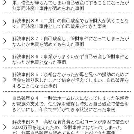
果、借金が膨らんでしまい自己破産にすることになったが
無事同時廃止事件が認められた事例
解決事例８８：二度目の自己破産でも管財人が就くことな
く、同時廃止事件として自己破産ができた事例
解決事例８７：自己破産し、管財事件になってしまったが
なんとか免責を認めてもらえた事例
解決事例８６：事業がうまくいかず自己破産し管財事件と
なったが免責となった事例
解決事例８５：余裕はなかったが母と兄への援助のために
借金を繰り返したことで借金が増えてしまい、自己破産を
することになった事例
自己破産８４ 一時はホームレスになってしまった依頼者
が親族の支えで、住む家を確保し時効と自己破産で借金を
きれいにし、年金で生活ができる状況になった事例
解決事例８３ 高額な養育費と住宅ローンが原因で借金が
3,000万円を超えたため、管財事件にはなってしまった
が、無事自己破産を認めてもらうことができた事例