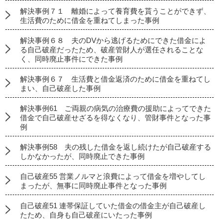
解決事例７１ 離婚によって養育費を貰うことができず、
生活費のために借金を重ねてしまった事例
解決事例６８ 夫のDVから逃げるためにできた借金によ
る自己破産だったため、破産管財人が選任されることな
く、同時廃止事件にできた事例
解決事例６７ 生活費と借金返済のために借金を重ねてし
まい、自己破産した事例
解決事例61 ご両親の病気の治療費の援助によってできた
借金で自己破産せざるを得なくなり、管財事件となった事
例
解決事例58 夫の残した借金を返し続けたが自己破産する
しかなかったが、同時廃止できた事例
自己破産55 営業ノルマと浪費によって借金を増やしてし
まったが、無事に同時廃止事件となった事例
自己破産51 連帯保証していた借金の借金主が自己破産し
たため、自身も自己破産にいたった事例