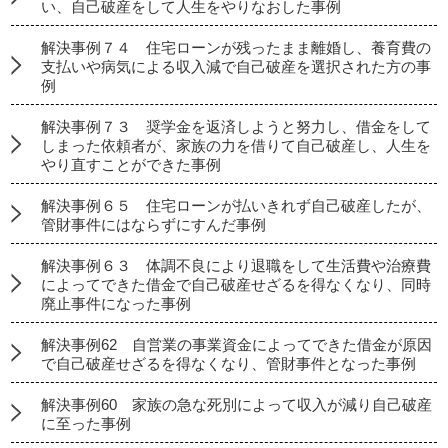
い、自己破産をして人生をやりなおした事例
解決事例７４ 住宅ローンが残ったまま離婚し、養育費の
支払いや病気による収入減で自己破産を選択された方の事
例
解決事例７３ 奨学金を返済しようと努力し、借金をして
しまった依頼者が、家族の力を借りて自己破産し、人生を
やり直すことができた事例
解決事例６５ 住宅ローンが払いきれず自己破産したが、
管財事件にはならずにすんだ事例
解決事例６３ 体調不良により退職をして生活費や治療費
によってできた借金で自己破産せざるを得なくなり、同時
廃止事件になった事例
解決事例62 自営業の事業資金によってできた借金が原因
で自己破産せざるを得なくなり、管財事件となった事例
解決事例60 家族の急な死別によって収入が減り自己破産
に至った事例