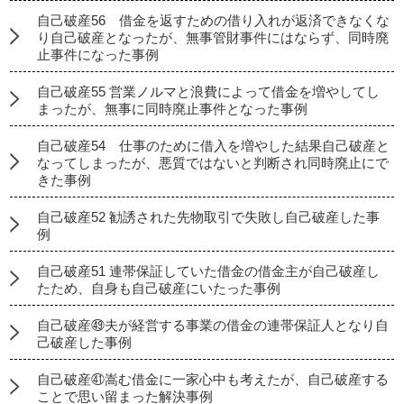
自己破産56 借金を返すための借り入れが返済できなくな
り自己破産となったが、無事管財事件にはならず、同時廃
止事件になった事例
自己破産55 営業ノルマと浪費によって借金を増やしてし
まったが、無事に同時廃止事件となった事例
自己破産54 仕事のために借入を増やした結果自己破産と
なってしまったが、悪質ではないと判断され同時廃止にで
きた事例
自己破産52 勧誘された先物取引で失敗し自己破産した事
例
自己破産51 連帯保証していた借金の借金主が自己破産し
たため、自身も自己破産にいたった事例
自己破産㊾夫が経営する事業の借金の連帯保証人となり自
己破産した事例
自己破産㊶嵩む借金に一家心中も考えたが、自己破産する
ことで思い留まった解決事例