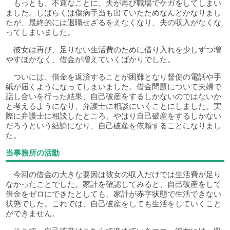
もっとも、不運なことに、夫が再び職場でケガをしてしまい
ました。しばらくは傷病手当も出ていたためなんとかなりまし
たが、最終的には退職せざるをえなくなり、夫の収入がなくな
ってしまいました。
彼女は再び、足りない生活費のために借り入れを少しずつ増
やすほかなく、借金が増えていくばかりでした。
ついには、借金を返済することが困難となり督促の電話や手
紙が届くようになってしまいました。借金問題について夫婦で
話し合いを行った結果、自己破産をするしかないのではないか
と考えるようになり、弁護士に相談にいくことにしました。実
際に弁護士に相談したところ、やはり自己破産をするしかない
だろうという結論になり、自己破産を依頼することになりまし
た。
当事務所の活動
今回の借金の大きな要因は彼女の収入だけでは生活費が足り
なかったことでした。家計を確認してみると、自己破産をして
借金をゼロにできたとしても、家計が赤字状態で生活できない
状態でした。これでは、自己破産をしても生活をしていくこと
ができません。