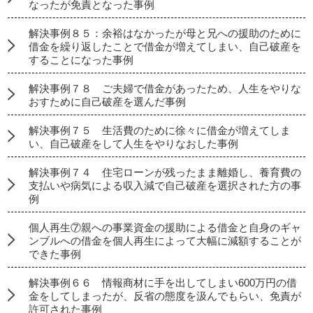
なったが免責となった事例
解決事例８５：余裕はなかったが母と兄への援助のために
借金を繰り返したことで借金が増えてしまい、自己破産を
することになった事例
解決事例７８ ご夫婦で借金があったため、人生をやりな
おすために自己破産を選んだ事例
解決事例７５ 生活費のために徐々に借金が増えてしま
い、自己破産をして人生をやりなおした事例
解決事例７４ 住宅ローンが残ったまま離婚し、養育費の
支払いや病気による収入減で自己破産を選択された方の事
例
個人再生⑦親への事業資金の援助による借金と自身のギャ
ンブルへの借金を個人再生によって大幅に減額することが
できた事例
解決事例６６ 情報商材に手を出してしまい600万円の借
金をしてしまったが、反省の態度を汲んでもらい、免責が
許可された事例