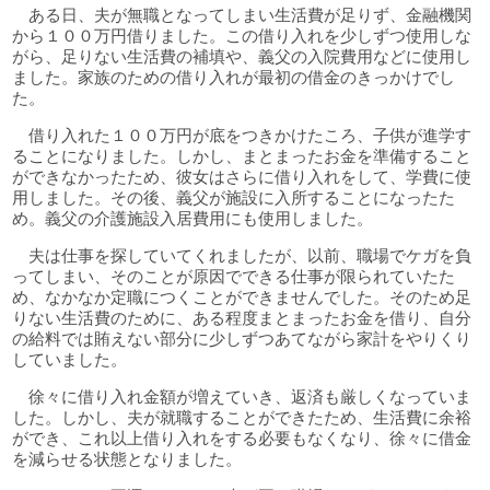
ある日、夫が無職となってしまい生活費が足りず、金融機関
から１００万円借りました。この借り入れを少しずつ使用しな
がら、足りない生活費の補填や、義父の入院費用などに使用し
ました。家族のための借り入れが最初の借金のきっかけでし
た。
借り入れた１００万円が底をつきかけたころ、子供が進学す
ることになりました。しかし、まとまったお金を準備すること
ができなかったため、彼女はさらに借り入れをして、学費に使
用しました。その後、義父が施設に入所することになったた
め。義父の介護施設入居費用にも使用しました。
夫は仕事を探していてくれましたが、以前、職場でケガを負
ってしまい、そのことが原因でできる仕事が限られていたた
め、なかなか定職につくことができませんでした。そのため足
りない生活費のために、ある程度まとまったお金を借り、自分
の給料では賄えない部分に少しずつあてながら家計をやりくり
していました。
徐々に借り入れ金額が増えていき、返済も厳しくなっていま
した。しかし、夫が就職することができたため、生活費に余裕
ができ、これ以上借り入れをする必要もなくなり、徐々に借金
を減らせる状態となりました。